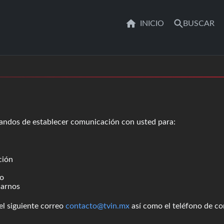
INICIO
BUSCAR
andos de establecer comunicación con usted para:
ción
eo
darnos
el siguiente correo
contacto@tvin.mx
así como el teléfono de c