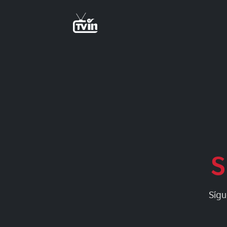
S
Sígu